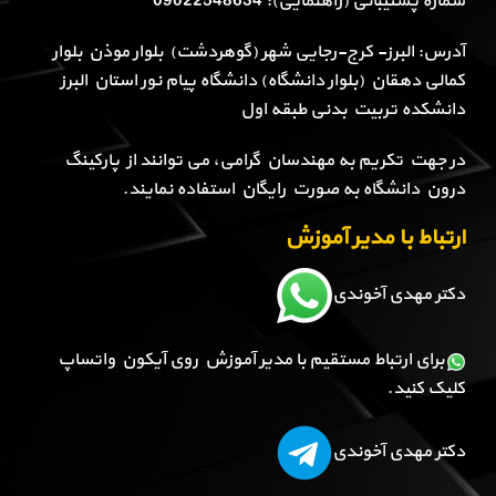
شماره پشتیبانی (راهنمایی): 09022548634
آدرس: البرز- کرج-رجایی شهر (گوهردشت) بلوار موذن بلوار
کمالی دهقان (بلوار دانشگاه) دانشگاه پیام نور استان البرز
دانشکده تربیت بدنی طبقه اول
در جهت تکریم به مهندسان گرامی، می توانند از پارکینگ
درون دانشگاه به صورت رایگان استفاده نمایند.
ارتباط با مدیر آموزش
دکتر مهدی آخوندی
برای ارتباط مستقیم با مدیر آموزش روی آیکون واتساپ
کلیک کنید.
دکتر مهدی آخوندی