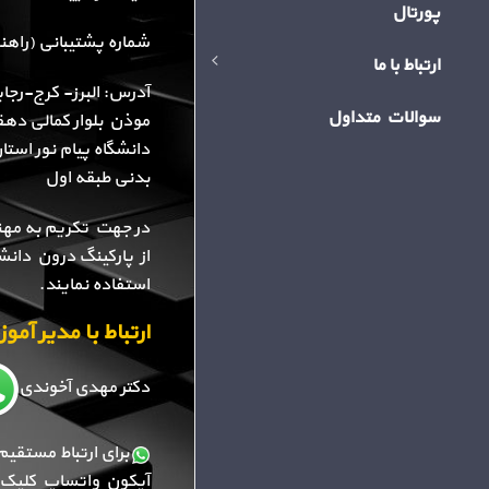
پورتال
شماره پشتیبانی (راهنمایی): 34
ارتباط با ما
آدرس: البرز- کرج-رجا
سوالات متداول
موذن بلوار کمالی دهقا
دانشگاه پیام نور استا
بدنی طبقه اول
در جهت تکریم به مهن
از پارکینگ درون دانش
استفاده نمایند.
ارتباط با مدیر آم
دکتر مهدی آخوندی
برای ارتباط مستقیم
آیکون واتساپ کلیک ک