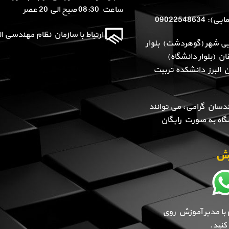
ساعت 08:30 صبح الی 20 عصر
090225486
ارتباط با سازمان نظام مهندسی الب
یی شهر (گوهردشت) بلوار
ن (بلوار دانشگاه)
ن البرز دانشکده تربیت
دسان گرامی، می توانند
گاه به صورت رایگان
وزش
 با مدیر آموزش روی
نید.