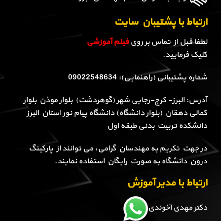
ارتباط با پشتیبان سایت
لطفا قبل از تماس بر روی
فیلم آموزشی
کلیک فرمایید.
شماره پشتیبانی (راهنمایی): 09022548634
آدرس: البرز- کرج-رجایی شهر (گوهردشت) بلوار موذن بلوار
کمالی دهقان (بلوار دانشگاه) دانشگاه پیام نور استان البرز
دانشکده تربیت بدنی طبقه اول
در جهت تکریم به مهندسان گرامی، می توانند از پارکینگ
درون دانشگاه به صورت رایگان استفاده نمایند.
ارتباط با مدیر آموزش
دکتر مهدی آخوندی