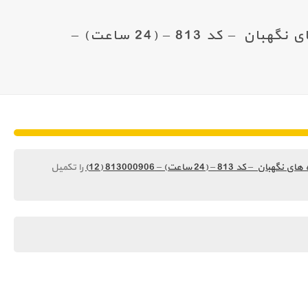
آزمون نهایی – آشنایی با روش های گودبرداری و اجرای سازه های نگهبان – کد 813 – (24 ساعت) –
24 ساعت) – 813000906 (12)
را تکمیل