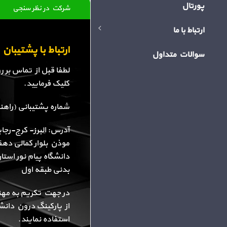
پورتال
شرکت در نظر سنجی
ارتباط با ما
ارتباط با پشتیبا
سوالات متداول
لطفا قبل از تماس بر 
کلیک فرمایید.
شماره پشتیبانی (راهنمایی): 34
آدرس: البرز- کرج-رجا
موذن بلوار کمالی دهقا
دانشگاه پیام نور استا
بدنی طبقه اول
در جهت تکریم به مهن
از پارکینگ درون دانش
استفاده نمایند.