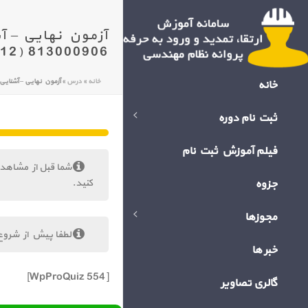
813000906 (12)
خانه
»
درس
»
آزمون نهایی – آشنایی با روش ها
خانه
ثبت نام دوره
فیلم آموزش ثبت نام
شما قبل از مشاهد
جزوه
کنید.
مجوزها
لطفا پیش از شروع
خبر ها
[WpProQuiz 554]
گالری تصاویر