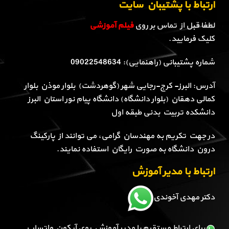
ارتباط با پشتیبان سایت
لطفا قبل از تماس بر روی
فیلم آموزشی
کلیک فرمایید.
شماره پشتیبانی (راهنمایی): 09022548634
آدرس: البرز- کرج-رجایی شهر (گوهردشت) بلوار موذن بلوار
کمالی دهقان (بلوار دانشگاه) دانشگاه پیام نور استان البرز
دانشکده تربیت بدنی طبقه اول
در جهت تکریم به مهندسان گرامی، می توانند از پارکینگ
درون دانشگاه به صورت رایگان استفاده نمایند.
ارتباط با مدیر آموزش
دکتر مهدی آخوندی
برای ارتباط مستقیم با مدیر آموزش روی آیکون واتساپ