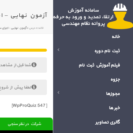
آزمون نهایی – اجرای ساختمان
خانه
»
درس
»
آزمون نهایی – اجرای ساختمان های فولاد
خانه
ثبت نام دوره
فیلم آموزش ثبت نام
شما قبل از مشاهد
جزوه
لطفا پیش از شروع
مجوزها
[WpProQuiz 547]
خبر ها
گالری تصاویر
شرکت در نظر سنجی