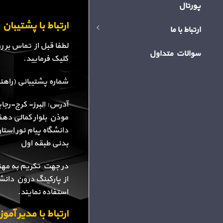
پورتال
ارتباط با پشتیبا
ارتباط با ما
لطفا قبل از تماس بر 
سوالات متداول
کلیک فرمایید.
شماره پشتیبانی (راهنمایی): 34
آدرس: البرز- کرج-رجا
موذن بلوار کمالی دهقا
دانشگاه پیام نور استا
بدنی طبقه اول
در جهت تکریم به مهن
از پارکینگ درون دانش
استفاده نمایند.
ارتباط با مدیر آم