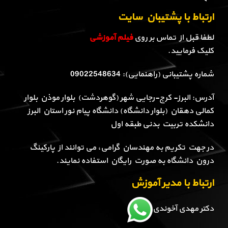
ارتباط با پشتیبان سایت
لطفا قبل از تماس بر روی
فیلم آموزشی
کلیک فرمایید.
شماره پشتیبانی (راهنمایی): 09022548634
آدرس: البرز- کرج-رجایی شهر (گوهردشت) بلوار موذن بلوار
کمالی دهقان (بلوار دانشگاه) دانشگاه پیام نور استان البرز
دانشکده تربیت بدنی طبقه اول
در جهت تکریم به مهندسان گرامی، می توانند از پارکینگ
درون دانشگاه به صورت رایگان استفاده نمایند.
ارتباط با مدیر آموزش
دکتر مهدی آخوندی