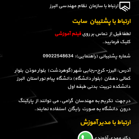
ارتباط با سازمان نظام مهندسی البرز
ارتباط با پشتیبان سایت
لطفا قبل از تماس بر روی
فیلم آموزشی
کلیک فرمایید.
شماره پشتیبانی (راهنمایی): 09022548634
آدرس: البرز- کرج-رجایی شهر (گوهردشت) بلوار موذن بلوار
کمالی دهقان (بلوار دانشگاه) دانشگاه پیام نور استان البرز
دانشکده تربیت بدنی طبقه اول
در جهت تکریم به مهندسان گرامی، می توانند از پارکینگ
درون دانشگاه به صورت رایگان استفاده نمایند.
ارتباط با مدیر آموزش
دکتر مهدی آخوندی