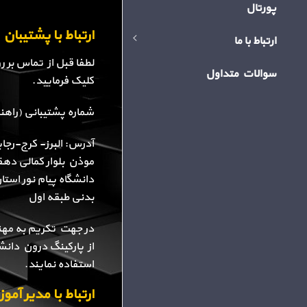
پورتال
ارتباط با پشتیبا
ارتباط با ما
لطفا قبل از تماس بر 
سوالات متداول
کلیک فرمایید.
شماره پشتیبانی (راهنمایی): 34
آدرس: البرز- کرج-رجا
موذن بلوار کمالی دهقا
دانشگاه پیام نور استا
بدنی طبقه اول
در جهت تکریم به مهن
از پارکینگ درون دانش
استفاده نمایند.
ارتباط با مدیر آم