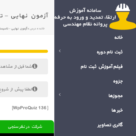
آزمون نهایی – تاسیسات بر
خانه
»
درس
»
آزمون نهایی – تاسیسات برقی ساختما
خانه
ثبت نام دوره
فیلم آموزش ثبت نام
شما قبل از مشاهد
جزوه
لطفا پیش از شروع
مجوزها
[WpProQuiz 136]
خبر ها
گالری تصاویر
شرکت در نظر سنجی