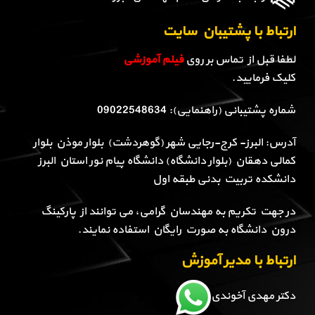
ارتباط با پشتیبان سایت
لطفا قبل از تماس بر روی
فیلم آموزشی
کلیک فرمایید.
شماره پشتیبانی (راهنمایی): 09022548634
آدرس: البرز- کرج-رجایی شهر (گوهردشت) بلوار موذن بلوار
کمالی دهقان (بلوار دانشگاه) دانشگاه پیام نور استان البرز
دانشکده تربیت بدنی طبقه اول
در جهت تکریم به مهندسان گرامی، می توانند از پارکینگ
درون دانشگاه به صورت رایگان استفاده نمایند.
ارتباط با مدیر آموزش
دکتر مهدی آخوندی