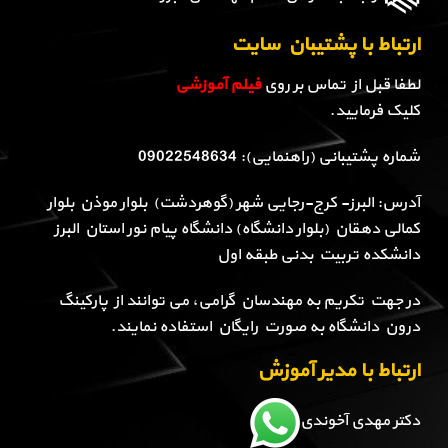
ارتباط با پشتیبان سایت
لطفا قبل از تماس بر روی
فیلم آموزشی
کلیک فرمایید.
شماره پشتیبانی (راهنمایی): 09022548634
آدرس: البرز- کرج-رجایی شهر (گوهردشت) بلوار موذن بلوار
کمالی دهقان (بلوار دانشگاه) دانشگاه پیام نور استان البرز
دانشکده تربیت بدنی طبقه اول
در جهت تکریم به مهندسان گرامی، می توانند از پارکینگ
درون دانشگاه به صورت رایگان استفاده نمایند.
ارتباط با مدیر آموزش
دکتر مهدی آخوندی