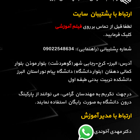
ارتباط با پشتیبان سایت
لطفا قبل از تماس بر روی
فیلم آموزشی
کلیک فرمایید.
شماره پشتیبانی (راهنمایی): 09022548634
آدرس: البرز- کرج-رجایی شهر (گوهردشت) بلوار موذن بلوار
کمالی دهقان (بلوار دانشگاه) دانشگاه پیام نور استان البرز
دانشکده تربیت بدنی طبقه اول
در جهت تکریم به مهندسان گرامی، می توانند از پارکینگ
درون دانشگاه به صورت رایگان استفاده نمایند.
ارتباط با مدیر آموزش
دکتر مهدی آخوندی