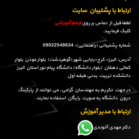
ارتباط با پشتیبان سایت
لطفا قبل از تماس بر روی
فیلم آموزشی
کلیک فرمایید.
شماره پشتیبانی (راهنمایی): 09022548634
آدرس: البرز- کرج-رجایی شهر (گوهردشت) بلوار موذن بلوار
کمالی دهقان (بلوار دانشگاه) دانشگاه پیام نور استان البرز
دانشکده تربیت بدنی طبقه اول
در جهت تکریم به مهندسان گرامی، می توانند از پارکینگ
درون دانشگاه به صورت رایگان استفاده نمایند.
ارتباط با مدیر آموزش
دکتر مهدی آخوندی