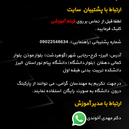
ارتباط با پشتیبان سایت
لطفا قبل از تماس بر روی
فیلم آموزشی
کلیک فرمایید.
شماره پشتیبانی (راهنمایی): 09022548634
آدرس: البرز- کرج-رجایی شهر (گوهردشت) بلوار موذن بلوار
کمالی دهقان (بلوار دانشگاه) دانشگاه پیام نور استان البرز
دانشکده تربیت بدنی طبقه اول
در جهت تکریم به مهندسان گرامی، می توانند از پارکینگ
درون دانشگاه به صورت رایگان استفاده نمایند.
ارتباط با مدیر آموزش
دکتر مهدی آخوندی