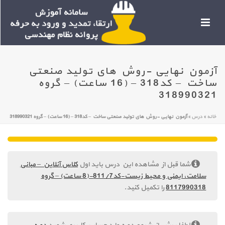
آزمون نهایی -روش های تولید صنعتی
ساخت – کد318 – (16 ساعت) – گروه
318990321
خانه
»
درس
»
آزمون نهایی -روش های تولید صنعتی ساخت – کد318 – (16 ساعت) – گروه 318990321
شما قبل از مشاهده این درس باید اول
کلاس آنلاین – مبانی
سلامت، ایمنی و محیط زیست-کد811/7-(8 ساعت) – گروه
8117990318
را تکمیل کنید.