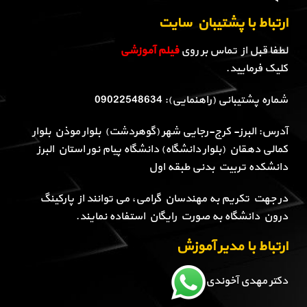
ارتباط با پشتیبان سایت
لطفا قبل از تماس بر روی
فیلم آموزشی
کلیک فرمایید.
شماره پشتیبانی (راهنمایی): 09022548634
آدرس: البرز- کرج-رجایی شهر (گوهردشت) بلوار موذن بلوار
کمالی دهقان (بلوار دانشگاه) دانشگاه پیام نور استان البرز
دانشکده تربیت بدنی طبقه اول
در جهت تکریم به مهندسان گرامی، می توانند از پارکینگ
درون دانشگاه به صورت رایگان استفاده نمایند.
ارتباط با مدیر آموزش
دکتر مهدی آخوندی