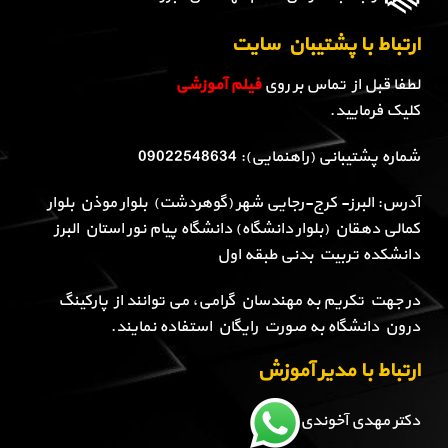
ارتباط با پشتیبان سایت
لطفا قبل از تماس بر روی
فیلم آموزشی
کلیک فرمایید.
شماره پشتیبانی (راهنمایی): 09022548634
آدرس: البرز- کرج-رجایی شهر (گوهردشت) بلوار موذن بلوار
کمالی دهقان (بلوار دانشگاه) دانشگاه پیام نور استان البرز
دانشکده تربیت بدنی طبقه اول
در جهت تکریم به مهندسان گرامی، می توانند از پارکینگ
درون دانشگاه به صورت رایگان استفاده نمایند.
ارتباط با مدیر آموزش
دکتر مهدی آخوندی