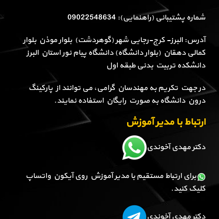
شماره پشتیبانی (راهنمایی): 09022548634
آدرس: البرز- کرج-رجایی شهر (گوهردشت) بلوار موذن بلوار
کمالی دهقان (بلوار دانشگاه) دانشگاه پیام نور استان البرز
دانشکده تربیت بدنی طبقه اول
در جهت تکریم به مهندسان گرامی، می توانند از پارکینگ
درون دانشگاه به صورت رایگان استفاده نمایند.
ارتباط با مدیر آموزش
دکتر مهدی آخوندی
برای ارتباط مستقیم با مدیر آموزش روی آیکون واتساپ
کلیک کنید.
دکتر مهدی آخوندی