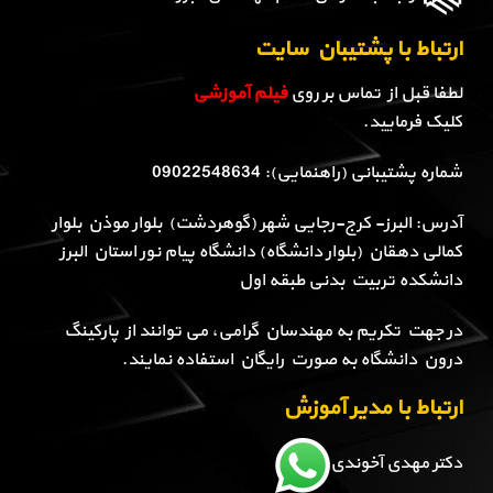
ارتباط با پشتیبان سایت
لطفا قبل از تماس بر روی
فیلم آموزشی
کلیک فرمایید.
شماره پشتیبانی (راهنمایی): 09022548634
آدرس: البرز- کرج-رجایی شهر (گوهردشت) بلوار موذن بلوار
کمالی دهقان (بلوار دانشگاه) دانشگاه پیام نور استان البرز
دانشکده تربیت بدنی طبقه اول
در جهت تکریم به مهندسان گرامی، می توانند از پارکینگ
درون دانشگاه به صورت رایگان استفاده نمایند.
ارتباط با مدیر آموزش
دکتر مهدی آخوندی