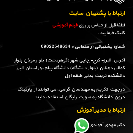
ارتباط با پشتیبان سایت
لطفا قبل از تماس بر روی
فیلم آموزشی
کلیک فرمایید.
شماره پشتیبانی (راهنمایی): 09022548634
آدرس: البرز- کرج-رجایی شهر (گوهردشت) بلوار موذن بلوار
کمالی دهقان (بلوار دانشگاه) دانشگاه پیام نور استان البرز
دانشکده تربیت بدنی طبقه اول
در جهت تکریم به مهندسان گرامی، می توانند از پارکینگ
درون دانشگاه به صورت رایگان استفاده نمایند.
ارتباط با مدیر آموزش
دکتر مهدی آخوندی