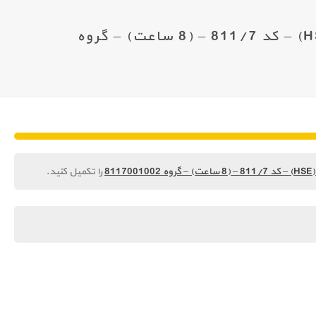
آزمون نهایی – مبانی سلامت،ایمنی و حفاظت محیط زیست (HSE) – کد 811/7 – (8 ساعت) – گروه
8
را تکمیل کنید.