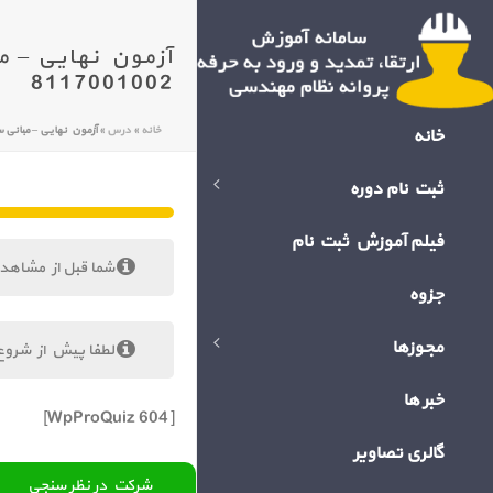
8117001002
خانه
»
درس
»
آزمون نهایی – مبانی سلامت،ایمنی و ح
خانه
ثبت نام دوره
فیلم آموزش ثبت نام
شما قبل از مشاهد
جزوه
مجوزها
لطفا پیش از شروع
خبر ها
[WpProQuiz 604]
گالری تصاویر
شرکت در نظر سنجی