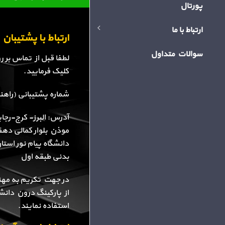
پورتال
ارتباط با ما
ارتباط با پشتیبا
سوالات متداول
لطفا قبل از تماس بر 
کلیک فرمایید.
شماره پشتیبانی (راهنمایی): 34
آدرس: البرز- کرج-رجا
موذن بلوار کمالی دهقا
دانشگاه پیام نور استا
بدنی طبقه اول
در جهت تکریم به مهن
از پارکینگ درون دانش
استفاده نمایند.