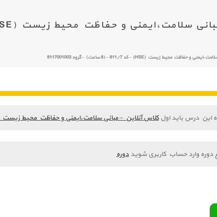
فاظت محیط زیست (HSE) – کد 811/7 – (8 ساعت) – گروه 8117001002
ه این درس باید اول
کلاس آنلاین – مبانی سلامت،ایمنی و حفاظت محیط زیست (HSE) – کد 811/7 – (8 ساعت) – گروه 117001002
 دوره وارد حساب کاربری شوید
دوره