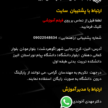
ارتباط با پشتیبان سایت
لطفا قبل از تماس بر روی
فیلم آموزشی
کلیک فرمایید.
شماره پشتیبانی (راهنمایی): 09022548634
آدرس: البرز- کرج-رجایی شهر (گوهردشت) بلوار موذن بلوار
کمالی دهقان (بلوار دانشگاه) دانشگاه پیام نور استان البرز
دانشکده تربیت بدنی طبقه اول
در جهت تکریم به مهندسان گرامی، می توانند از پارکینگ
درون دانشگاه به صورت رایگان استفاده نمایند.
ارتباط با مدیر آموزش
دکتر مهدی آخوندی