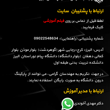
ارتباط با پشتیبان سایت
لطفا قبل از تماس بر روی
فیلم آموزشی
کلیک فرمایید.
شماره پشتیبانی (راهنمایی): 09022548634
آدرس: البرز- کرج-رجایی شهر (گوهردشت) بلوار موذن بلوار
کمالی دهقان (بلوار دانشگاه) دانشگاه پیام نور استان البرز
دانشکده تربیت بدنی طبقه اول
در جهت تکریم به مهندسان گرامی، می توانند از پارکینگ
درون دانشگاه به صورت رایگان استفاده نمایند.
ارتباط با مدیر آموزش
دکتر مهدی آخوندی