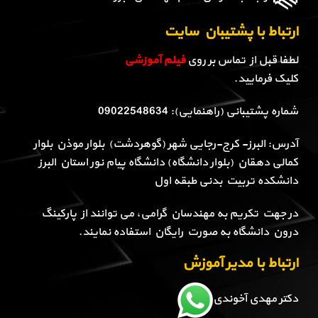
ارتباط با پشتیبان سایت
لطفا قبل از تماس بر روی
فیلم آموزشی
کلیک فرمایید.
شماره پشتیبانی (راهنمایی): 09022548634
آدرس: البرز- کرج-رجایی شهر (گوهردشت) بلوار موذن بلوار
کمالی دهقان (بلوار دانشگاه) دانشگاه پیام نور استان البرز
دانشکده تربیت بدنی طبقه اول
در جهت تکریم به مهندسان گرامی، می توانند از پارکینگ
درون دانشگاه به صورت رایگان استفاده نمایند.
ارتباط با مدیر آموزش
دکتر مهدی آخوندی