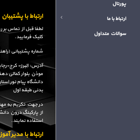
پورتال
ارتباط با پشتیبا
ارتباط با ما
لطفا قبل از تماس بر 
سوالات متداول
کلیک فرمایید.
شماره پشتیبانی (راهنمایی): 34
آدرس: البرز- کرج-رجا
موذن بلوار کمالی دهقا
دانشگاه پیام نور استا
بدنی طبقه اول
در جهت تکریم به مهن
از پارکینگ درون دانش
استفاده نمایند.
ارتباط با مدیر آم