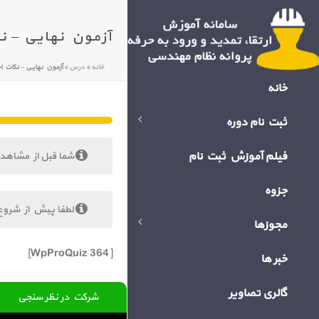
آزمون نهایی – نکات اجرایی 
خانه
»
درس
»
آزمون نهایی – نکات اجرایی تاسیسات بر
خانه
ثبت نام دوره
فیلم آموزش ثبت نام
شما قبل از مشاهد
جزوه
لطفا پیش از شروع
مجوزها
[WpProQuiz 364]
خبر ها
گالری تصاویر
شرکت در نظر سنجی