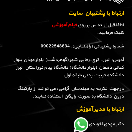
ارتباط با پشتیبان سایت
لطفا قبل از تماس بر روی
فیلم آموزشی
کلیک فرمایید.
شماره پشتیبانی (راهنمایی): 09022548634
آدرس: البرز- کرج-رجایی شهر (گوهردشت) بلوار موذن بلوار
کمالی دهقان (بلوار دانشگاه) دانشگاه پیام نور استان البرز
دانشکده تربیت بدنی طبقه اول
در جهت تکریم به مهندسان گرامی، می توانند از پارکینگ
درون دانشگاه به صورت رایگان استفاده نمایند.
ارتباط با مدیر آموزش
دکتر مهدی آخوندی