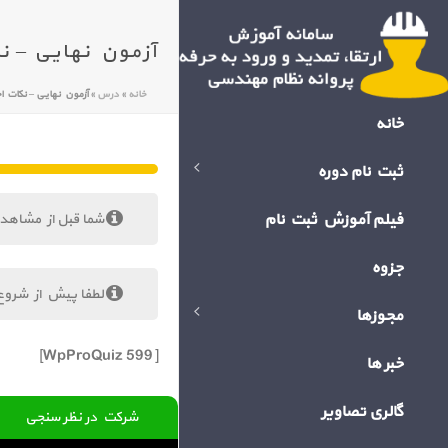
آزمون نهایی – نکات اجرایی
خانه
»
درس
»
آزمون نهایی – نکات اجرایی در نماسا
خانه
ثبت نام دوره
فیلم آموزش ثبت نام
شما قبل از مشاهد
جزوه
لطفا پیش از شروع
مجوزها
[WpProQuiz 599]
خبر ها
گالری تصاویر
شرکت در نظر سنجی