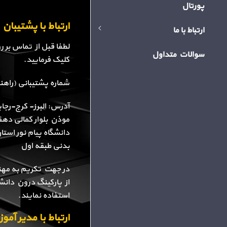
پورتال
ارتباط با پشتیبا
ارتباط با ما
لطفا قبل از تماس بر 
سوالات متداول
کلیک فرمایید.
شماره پشتیبانی (راهنمایی): 34
آدرس: البرز- کرج-رجا
موذن بلوار کمالی دهقا
دانشگاه پیام نور استا
بدنی طبقه اول
در جهت تکریم به مهن
از پارکینگ درون دانش
استفاده نمایند.
ارتباط با مدیر آم