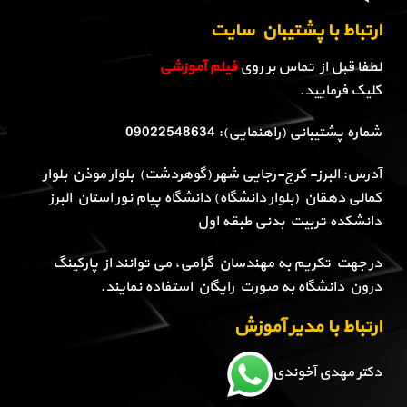
ارتباط با پشتیبان سایت
لطفا قبل از تماس بر روی
فیلم آموزشی
کلیک فرمایید.
شماره پشتیبانی (راهنمایی): 09022548634
آدرس: البرز- کرج-رجایی شهر (گوهردشت) بلوار موذن بلوار
کمالی دهقان (بلوار دانشگاه) دانشگاه پیام نور استان البرز
دانشکده تربیت بدنی طبقه اول
در جهت تکریم به مهندسان گرامی، می توانند از پارکینگ
درون دانشگاه به صورت رایگان استفاده نمایند.
ارتباط با مدیر آموزش
دکتر مهدی آخوندی