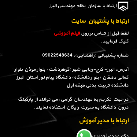
ارتباط با سازمان نظام مهندسی البرز
ارتباط با پشتیبان سایت
لطفا قبل از تماس بر روی
فیلم آموزشی
کلیک فرمایید.
شماره پشتیبانی (راهنمایی): 09022548634
آدرس: البرز- کرج-رجایی شهر (گوهردشت) بلوار موذن بلوار
کمالی دهقان (بلوار دانشگاه) دانشگاه پیام نور استان البرز
دانشکده تربیت بدنی طبقه اول
در جهت تکریم به مهندسان گرامی، می توانند از پارکینگ
درون دانشگاه به صورت رایگان استفاده نمایند.
ارتباط با مدیر آموزش
دکتر مهدی آخوندی