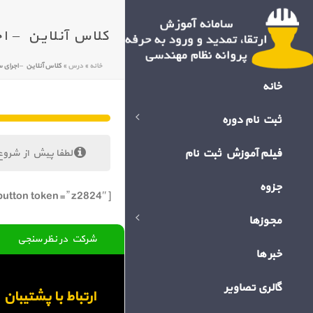
کلاس آنلاین – اجرای ساختما
خانه
»
درس
»
کلاس آنلاین – اجرای ساختمان های فول
خانه
ثبت نام دوره
فیلم آموزش ثبت نام
لطفا پیش از شروع
جزوه
[bigbluebutton token=” z2824″]
مجوزها
شرکت در نظر سنجی
خبر ها
گالری تصاویر
ارتباط با پشتیبا