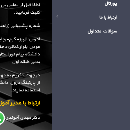
پورتال
لطفا قبل از تماس بر 
کلیک فرمایید.
ارتباط با ما
شماره پشتیبانی (راهنمایی): 34
سوالات متداول
آدرس: البرز- کرج-رجا
موذن بلوار کمالی دهقا
دانشگاه پیام نور استا
بدنی طبقه اول
در جهت تکریم به مهن
از پارکینگ درون دانش
استفاده نمایند.
ارتباط با مدیر آم
دکتر مهدی آخوندی