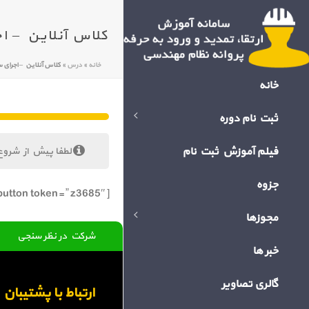
کلاس آنلاین – اجرای ساختمان
خانه
»
درس
»
کلاس آنلاین – اجرای ساختمان های فولاد
خانه
ثبت نام دوره
فیلم آموزش ثبت نام
لطفا پیش از شروع
جزوه
[bigbluebutton token=” z3685″]
مجوزها
شرکت در نظر سنجی
خبر ها
گالری تصاویر
ارتباط با پشتیبا