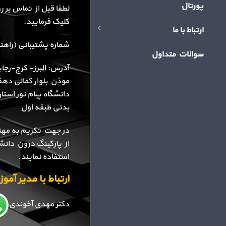
پورتال
لطفا قبل از تماس بر 
کلیک فرمایید.
ارتباط با ما
شماره پشتیبانی (راهنمایی): 34
سوالات متداول
آدرس: البرز- کرج-رجا
موذن بلوار کمالی دهقا
دانشگاه پیام نور استا
بدنی طبقه اول
در جهت تکریم به مهن
از پارکینگ درون دانش
استفاده نمایند.
ارتباط با مدیر آم
دکتر مهدی آخوندی