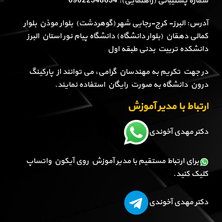
شماره پشتیبانی (راهنمایی): 09022548634
آدرس: البرز- کرج-رجایی شهر (گوهردشت) بلوار موذن بلوار
کمالی دهقان (بلوار دانشگاه) دانشگاه پیام نور استان البرز
دانشکده تربیت بدنی طبقه اول
در جهت تکریم به مهندسان گرامی، می توانند از پارکینگ
درون دانشگاه به صورت رایگان استفاده نمایند.
ارتباط با مدیر آموزش
دکتر مهدی آخوندی
برای ارتباط مستقیم با مدیر آموزش روی آیکون واتساپ
کلیک کنید.
دکتر مهدی آخوندی