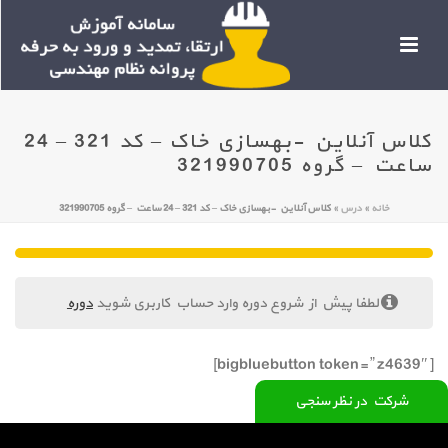
کلاس آنلاین -بهسازی خاک – کد 321 – 24
ساعت – گروه 321990705
خانه
»
درس
»
کلاس آنلاین -بهسازی خاک – کد 321 – 24 ساعت – گروه 321990705
لطفا پیش از شروع دوره وارد حساب کاربری شوید
دوره
[bigbluebutton token=” z4639″]
شرکت در نظر سنجی