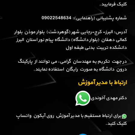
کلیک فرمایید.
شماره پشتیبانی (راهنمایی): 09022548634
آدرس: البرز- کرج-رجایی شهر (گوهردشت) بلوار موذن بلوار
کمالی دهقان (بلوار دانشگاه) دانشگاه پیام نور استان البرز
دانشکده تربیت بدنی طبقه اول
در جهت تکریم به مهندسان گرامی، می توانند از پارکینگ
درون دانشگاه به صورت رایگان استفاده نمایند.
ارتباط با مدیر آموزش
دکتر مهدی آخوندی
برای ارتباط مستقیم با مدیر آموزش روی آیکون واتساپ
کلیک کنید.