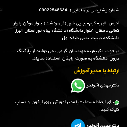
شماره پشتیبانی (راهنمایی): 09022548634
آدرس: البرز- کرج-رجایی شهر (گوهردشت) بلوار موذن بلوار
کمالی دهقان (بلوار دانشگاه) دانشگاه پیام نور استان البرز
دانشکده تربیت بدنی طبقه اول
در جهت تکریم به مهندسان گرامی، می توانند از پارکینگ
درون دانشگاه به صورت رایگان استفاده نمایند.
ارتباط با مدیر آموزش
دکتر مهدی آخوندی
برای ارتباط مستقیم با مدیر آموزش روی آیکون واتساپ
کلیک کنید.
دکتر مهدی آخوندی