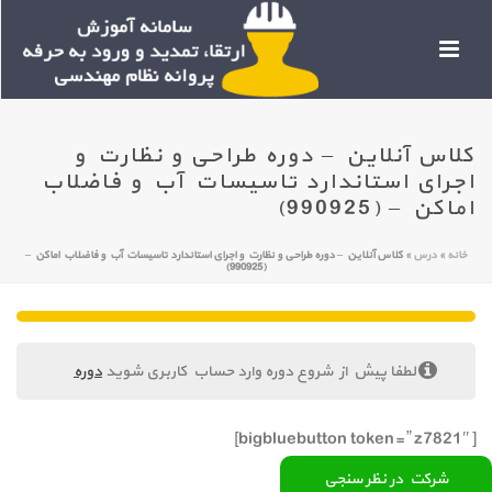
کلاس آنلاین – دوره طراحی و نظارت و
اجرای استاندارد تاسیسات آب و فاضلاب
اماکن – (990925)
خانه
»
درس
»
کلاس آنلاین – دوره طراحی و نظارت و اجرای استاندارد تاسیسات آب و فاضلاب اماکن –
(990925)
لطفا پیش از شروع دوره وارد حساب کاربری شوید
دوره
[bigbluebutton token=” z7821″]
شرکت در نظر سنجی