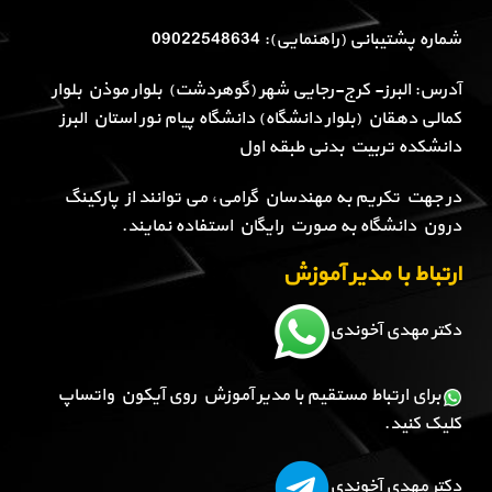
شماره پشتیبانی (راهنمایی): 09022548634
آدرس: البرز- کرج-رجایی شهر (گوهردشت) بلوار موذن بلوار
کمالی دهقان (بلوار دانشگاه) دانشگاه پیام نور استان البرز
دانشکده تربیت بدنی طبقه اول
در جهت تکریم به مهندسان گرامی، می توانند از پارکینگ
درون دانشگاه به صورت رایگان استفاده نمایند.
ارتباط با مدیر آموزش
دکتر مهدی آخوندی
برای ارتباط مستقیم با مدیر آموزش روی آیکون واتساپ
کلیک کنید.
دکتر مهدی آخوندی