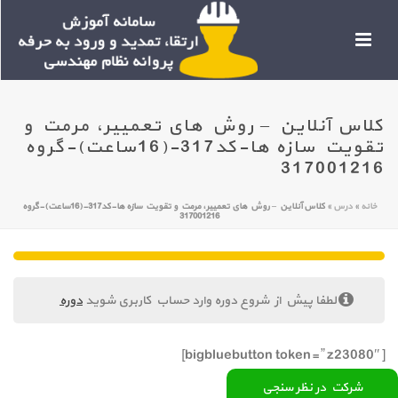
کلاس آنلاین – روش های تعمییر، مرمت و
تقویت سازه ها-کد317-(16ساعت)-گروه
317001216
خانه
»
درس
»
کلاس آنلاین – روش های تعمییر، مرمت و تقویت سازه ها-کد317-(16ساعت)-گروه
317001216
لطفا پیش از شروع دوره وارد حساب کاربری شوید
دوره
[bigbluebutton token=” z23080″]
شرکت در نظر سنجی