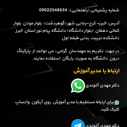
شماره پشتیبانی (راهنمایی): 09022548634
آدرس: البرز- کرج-رجایی شهر (گوهردشت) بلوار موذن بلوار
کمالی دهقان (بلوار دانشگاه) دانشگاه پیام نور استان البرز
دانشکده تربیت بدنی طبقه اول
در جهت تکریم به مهندسان گرامی، می توانند از پارکینگ
درون دانشگاه به صورت رایگان استفاده نمایند.
ارتباط با مدیر آموزش
دکتر مهدی آخوندی
برای ارتباط مستقیم با مدیر آموزش روی آیکون واتساپ
کلیک کنید.
دکتر مهدی آخوندی