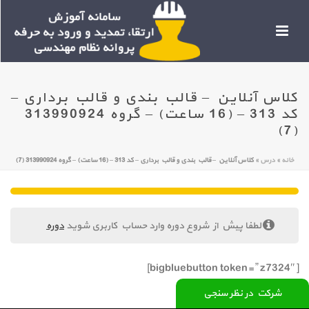
کلاس آنلاین – قالب بندی و قالب برداری –
کد 313 – (16 ساعت) – گروه 313990924
(7)
خانه
»
درس
»
کلاس آنلاین – قالب بندی و قالب برداری – کد 313 – (16 ساعت) – گروه 313990924 (7)
لطفا پیش از شروع دوره وارد حساب کاربری شوید
دوره
[bigbluebutton token=” z7324″]
شرکت در نظر سنجی