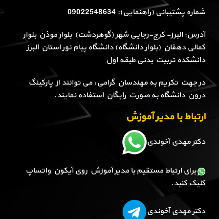
شماره پشتیبانی (راهنمایی): 09022548634
آدرس: البرز- کرج-رجایی شهر (گوهردشت) بلوار موذن بلوار
کمالی دهقان (بلوار دانشگاه) دانشگاه پیام نور استان البرز
دانشکده تربیت بدنی طبقه اول
در جهت تکریم به مهندسان گرامی، می توانند از پارکینگ
درون دانشگاه به صورت رایگان استفاده نمایند.
ارتباط با مدیر آموزش
دکتر مهدی آخوندی
برای ارتباط مستقیم با مدیر آموزش روی آیکون واتساپ
کلیک کنید.
دکتر مهدی آخوندی