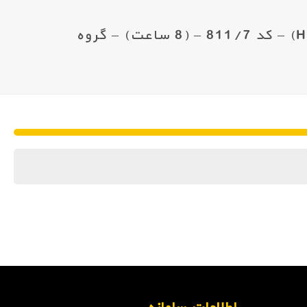
کلاس آنلاین – مبانی سلامت،ایمنی و حفاظت محیط زیست (HSE) – کد 811/7 – (8 ساعت) – گروه