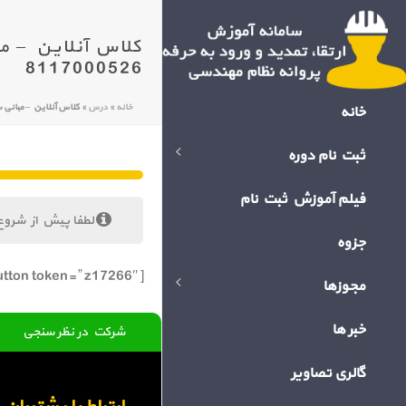
8117000526
خانه
»
درس
»
کلاس آنلاین – مبانی سلامت،ایمنی و ح
خانه
ثبت نام دوره
فیلم آموزش ثبت نام
لطفا پیش از شروع
جزوه
[bigbluebutton token=” z17266″]
مجوزها
خبر ها
شرکت در نظر سنجی
گالری تصاویر