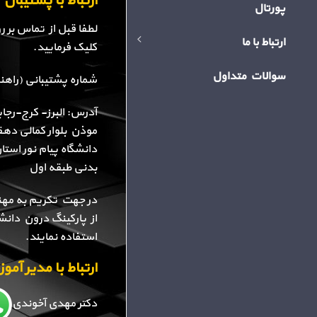
ارتباط با پشتیبا
پورتال
لطفا قبل از تماس بر 
ارتباط با ما
کلیک فرمایید.
سوالات متداول
شماره پشتیبانی (راهنمایی): 34
آدرس: البرز- کرج-رجا
موذن بلوار کمالی دهقا
دانشگاه پیام نور استا
بدنی طبقه اول
در جهت تکریم به مهن
از پارکینگ درون دانش
استفاده نمایند.
ارتباط با مدیر آم
دکتر مهدی آخوندی