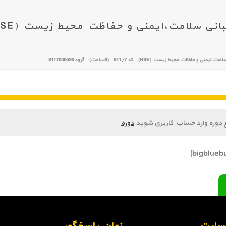
فاظت محیط زیست (HSE) – کد 811/7 – (8 ساعت) – گروه 8117000526
 دوره وارد حساب کاربری شوید
دوره