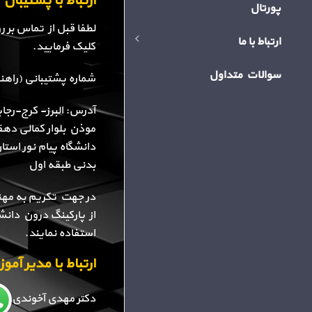
ارتباط با پشتیبا
پورتال
لطفا قبل از تماس بر 
ارتباط با ما
کلیک فرمایید.
سوالات متداول
شماره پشتیبانی (راهنمایی): 34
آدرس: البرز- کرج-رجا
موذن بلوار کمالی دهقا
دانشگاه پیام نور استا
بدنی طبقه اول
در جهت تکریم به مهن
از پارکینگ درون دانش
استفاده نمایند.
ارتباط با مدیر آم
دکتر مهدی آخوندی