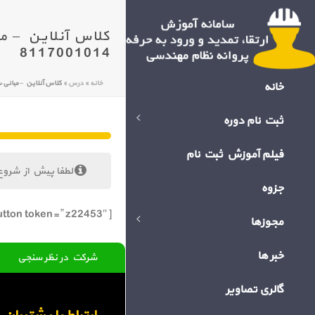
8117001014
خانه
»
درس
»
کلاس آنلاین – مبانی سلامت،ایمنی و ح
خانه
ثبت نام دوره
فیلم آموزش ثبت نام
لطفا پیش از شروع
جزوه
[bigbluebutton token=” z22453″]
مجوزها
خبر ها
شرکت در نظر سنجی
گالری تصاویر