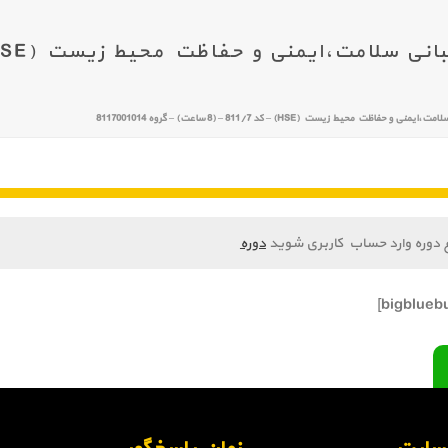
فاظت محیط زیست (HSE) – کد 811/7 – (8 ساعت) – گروه 8117001014
 دوره وارد حساب کاربری شوید
دوره