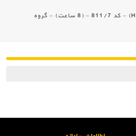
کلاس آنلاین – مبانی سلامت،ایمنی و حفاظت محیط زیست (HSE) – کد 811/7 – (8 ساعت) – گروه