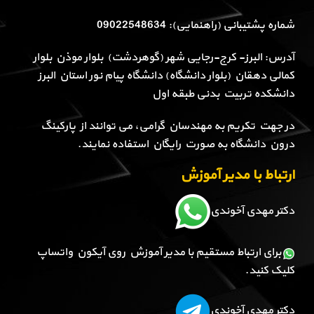
شماره پشتیبانی (راهنمایی): 09022548634
آدرس: البرز- کرج-رجایی شهر (گوهردشت) بلوار موذن بلوار
کمالی دهقان (بلوار دانشگاه) دانشگاه پیام نور استان البرز
دانشکده تربیت بدنی طبقه اول
در جهت تکریم به مهندسان گرامی، می توانند از پارکینگ
درون دانشگاه به صورت رایگان استفاده نمایند.
ارتباط با مدیر آموزش
دکتر مهدی آخوندی
برای ارتباط مستقیم با مدیر آموزش روی آیکون واتساپ
کلیک کنید.
دکتر مهدی آخوندی