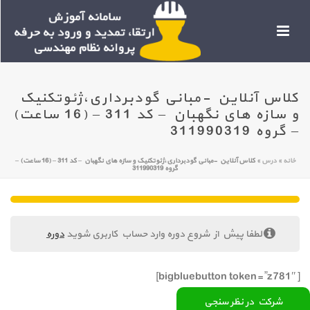
کلاس آنلاین -مبانی گودبرداری،ژئوتکنیک
و سازه های نگهبان – کد 311 – (16 ساعت)
– گروه 311990319
خانه
»
درس
»
کلاس آنلاین -مبانی گودبرداری،ژئوتکنیک و سازه های نگهبان – کد 311 – (16 ساعت) –
گروه 311990319
لطفا پیش از شروع دوره وارد حساب کاربری شوید
دوره
[bigbluebutton token=”z781″]
شرکت در نظر سنجی