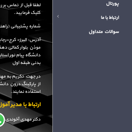
پورتال
لطفا قبل از تماس بر 
کلیک فرمایید.
ارتباط با ما
شماره پشتیبانی (راهنمایی): 34
سوالات متداول
آدرس: البرز- کرج-رجا
موذن بلوار کمالی دهقا
دانشگاه پیام نور استا
بدنی طبقه اول
در جهت تکریم به مهن
از پارکینگ درون دانش
استفاده نمایند.
ارتباط با مدیر آم
دکتر مهدی آخوندی