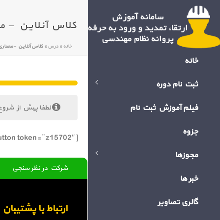
کلاس آنلاین – معماری زمینه گ
خانه
»
درس
»
کلاس آنلاین – معماری زمینه گرا در بافت
خانه
ثبت نام دوره
فیلم آموزش ثبت نام
لطفا پیش از شروع
جزوه
[bigbluebutton token=” z15702″]
مجوزها
شرکت در نظر سنجی
خبر ها
گالری تصاویر
ارتباط با پشتیبا