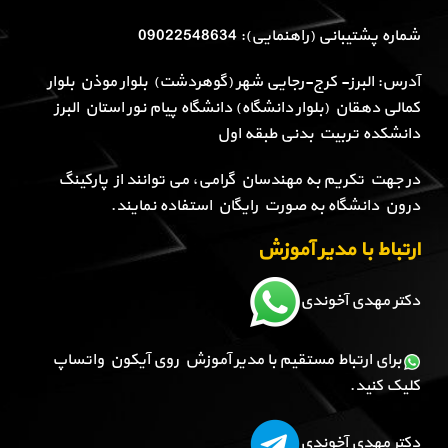
شماره پشتیبانی (راهنمایی): 09022548634
آدرس: البرز- کرج-رجایی شهر (گوهردشت) بلوار موذن بلوار
کمالی دهقان (بلوار دانشگاه) دانشگاه پیام نور استان البرز
دانشکده تربیت بدنی طبقه اول
در جهت تکریم به مهندسان گرامی، می توانند از پارکینگ
درون دانشگاه به صورت رایگان استفاده نمایند.
ارتباط با مدیر آموزش
دکتر مهدی آخوندی
برای ارتباط مستقیم با مدیر آموزش روی آیکون واتساپ
کلیک کنید.
دکتر مهدی آخوندی