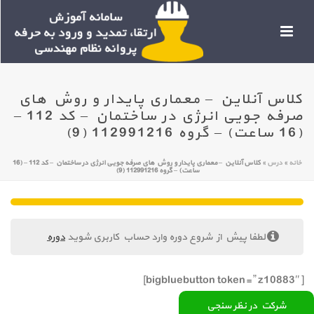
کلاس آنلاین – معماری پایدار و روش های
صرفه جویی انرژی در ساختمان – کد 112 –
(16 ساعت) – گروه 112991216 (9)
خانه
»
درس
»
کلاس آنلاین – معماری پایدار و روش های صرفه جویی انرژی در ساختمان – کد 112 – (16
ساعت) – گروه 112991216 (9)
لطفا پیش از شروع دوره وارد حساب کاربری شوید
دوره
[bigbluebutton token=” z10883″]
شرکت در نظر سنجی