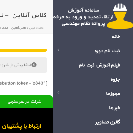
کلاس آنلاین – نکات اجرایی
خانه
»
درس
»
کلاس آنلاین – نکات اجرایی در نماسا
خانه
ثبت نام دوره
فیلم آموزش ثبت نام
لطفا پیش از شروع
جزوه
[bigbluebutton token=”z843″]
مجوزها
شرکت در نظر سنجی
خبر ها
گالری تصاویر
ارتباط با پشتیبا