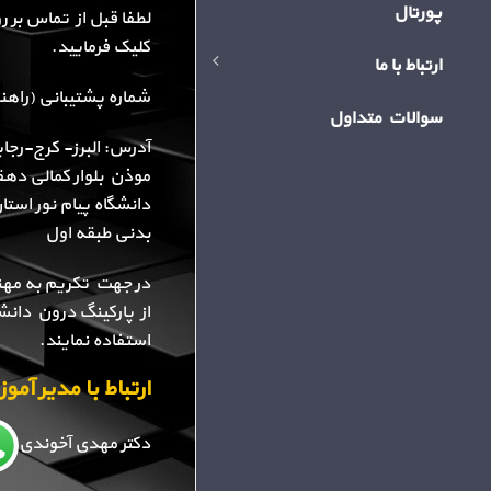
پورتال
لطفا قبل از تماس بر 
کلیک فرمایید.
ارتباط با ما
شماره پشتیبانی (راهنمایی): 34
سوالات متداول
آدرس: البرز- کرج-رجا
موذن بلوار کمالی دهقا
دانشگاه پیام نور استا
بدنی طبقه اول
در جهت تکریم به مهن
از پارکینگ درون دانش
استفاده نمایند.
ارتباط با مدیر آم
دکتر مهدی آخوندی