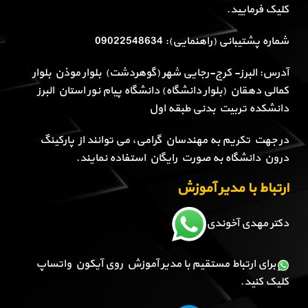
کلیک فرمایید.
شماره پشتیبانی (راهنمایی): 09022548634
آدرس: البرز- کرج-رجایی شهر (گوهردشت) بلوار موذن بلوار
کمالی دهقان (بلوار دانشگاه) دانشگاه پیام نور استان البرز
دانشکده تربیت بدنی طبقه اول
در جهت تکریم به مهندسان گرامی، می توانند از پارکینگ
درون دانشگاه به صورت رایگان استفاده نمایند.
ارتباط با مدیر آموزش
دکتر مهدی آخوندی
برای ارتباط مستقیم با مدیر آموزش روی آیکون واتساپ
کلیک کنید.