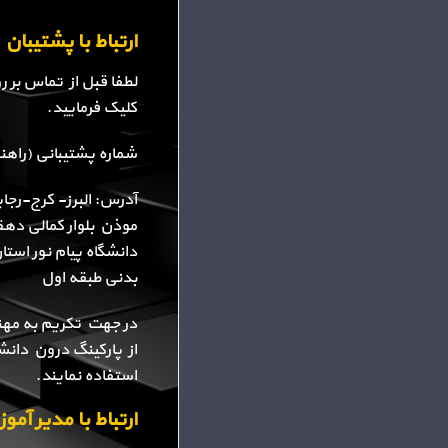
ارتباط با پشتیبا
لطفا قبل از تماس بر 
کلیک فرمایید.
شماره پشتیبانی (راهنمایی): 34
آدرس: البرز- کرج-رجا
موذن بلوار کمالی دهقا
دانشگاه پیام نور استا
بدنی طبقه اول
در جهت تکریم به مهن
از پارکینگ درون دانش
استفاده نمایند.
ارتباط با مدیر آم