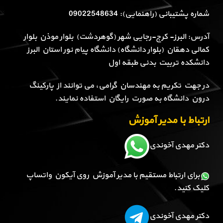
شماره پشتیبانی (راهنمایی): 09022548634
آدرس: البرز- کرج-رجایی شهر (گوهردشت) بلوار موذن بلوار
کمالی دهقان (بلوار دانشگاه) دانشگاه پیام نور استان البرز
دانشکده تربیت بدنی طبقه اول
در جهت تکریم به مهندسان گرامی، می توانند از پارکینگ
درون دانشگاه به صورت رایگان استفاده نمایند.
ارتباط با مدیر آموزش
دکتر مهدی آخوندی
برای ارتباط مستقیم با مدیر آموزش روی آیکون واتساپ
کلیک کنید.
دکتر مهدی آخوندی