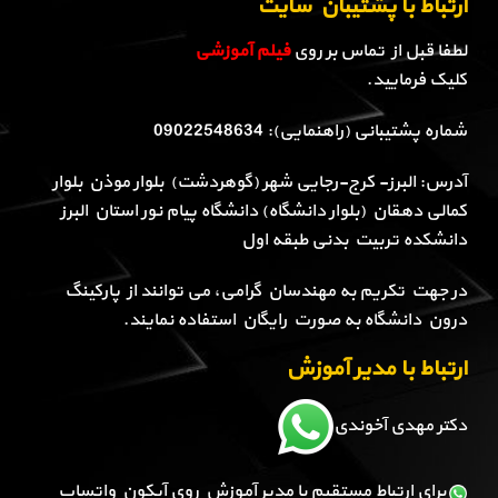
ارتباط با پشتیبان سایت
لطفا قبل از تماس بر روی
فیلم آموزشی
کلیک فرمایید.
شماره پشتیبانی (راهنمایی): 09022548634
آدرس: البرز- کرج-رجایی شهر (گوهردشت) بلوار موذن بلوار
کمالی دهقان (بلوار دانشگاه) دانشگاه پیام نور استان البرز
دانشکده تربیت بدنی طبقه اول
در جهت تکریم به مهندسان گرامی، می توانند از پارکینگ
درون دانشگاه به صورت رایگان استفاده نمایند.
ارتباط با مدیر آموزش
دکتر مهدی آخوندی
برای ارتباط مستقیم با مدیر آموزش روی آیکون واتساپ