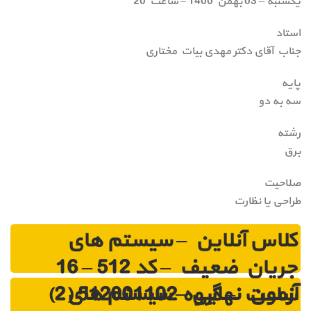
یکشنبه – 03 بهمن 1400 – ساعت 20
استاد
جناب آقای دکتر مهدی بیات مختاری
پایه
سه به دو
رشته
برق
صلاحیت
طراحی یا نظارت
کلاس آنلاین – سیستم های
جریان ضعیف – کد 512 – 16
آزمون نهایی – سیستم های
ساعت – گروه 512001102 (2)