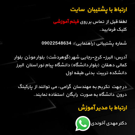
ارتباط با پشتیبان سایت
لطفا قبل از تماس بر روی
فیلم آموزشی
کلیک فرمایید.
شماره پشتیبانی (راهنمایی): 09022548634
آدرس: البرز- کرج-رجایی شهر (گوهردشت) بلوار موذن بلوار
کمالی دهقان (بلوار دانشگاه) دانشگاه پیام نور استان البرز
دانشکده تربیت بدنی طبقه اول
در جهت تکریم به مهندسان گرامی، می توانند از پارکینگ
درون دانشگاه به صورت رایگان استفاده نمایند.
ارتباط با مدیر آموزش
دکتر مهدی آخوندی