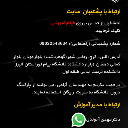
ارتباط با پشتیبان سایت
لطفا قبل از تماس بر روی
فیلم آموزشی
کلیک فرمایید.
شماره پشتیبانی (راهنمایی): 09022548634
آدرس: البرز- کرج-رجایی شهر (گوهردشت) بلوار موذن بلوار
کمالی دهقان (بلوار دانشگاه) دانشگاه پیام نور استان البرز
دانشکده تربیت بدنی طبقه اول
در جهت تکریم به مهندسان گرامی، می توانند از پارکینگ
درون دانشگاه به صورت رایگان استفاده نمایند.
ارتباط با مدیر آموزش
دکتر مهدی آخوندی