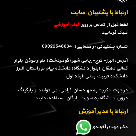
ارتباط با پشتیبان سایت
لطفا قبل از تماس بر روی
فیلم آموزشی
کلیک فرمایید.
شماره پشتیبانی (راهنمایی): 09022548634
آدرس: البرز- کرج-رجایی شهر (گوهردشت) بلوار موذن بلوار
کمالی دهقان (بلوار دانشگاه) دانشگاه پیام نور استان البرز
دانشکده تربیت بدنی طبقه اول
در جهت تکریم به مهندسان گرامی، می توانند از پارکینگ
درون دانشگاه به صورت رایگان استفاده نمایند.
ارتباط با مدیر آموزش
دکتر مهدی آخوندی