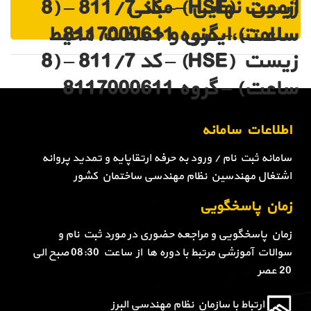
آزمون نهایی – مبانی
زیست (HSE) – کد 811/7 – (8
سلامت،ایمنی و حفاظت محیط
ساعت) – گروه 8117000611
زیست (HSE) – کد 811/7 – (8
ساعت) – گروه 8117000611
اطلاعات سامانه
سامانه ثبت نام / ورود به حرفه ارتقاپایه و تمدید پروانه
اشتغال مهندسین نظام مهندسی ساختمان کشور
زمان پاسخگویی
زمان پاسخگویی و مراجعه حضوری در مورد ثبت نام و
سوالات آموزشی مرتبط با دوره ها از ساعت 08:30 صبح الی
20 عصر
ارتباط با سازمان نظام مهندسی البرز