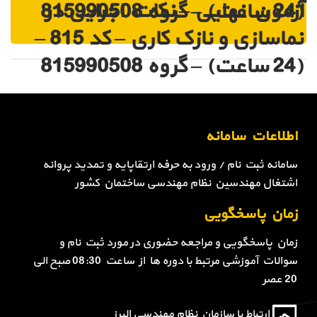
آزمون نهایی – نکات اجرایی در
(24 ساعت) – گروه 815990508
نماسازی و نازک کاری – کد 815 –
(24 ساعت) – گروه 815990508
اطلاعات سامانه
سامانه ثبت نام / ورود به حرفه ارتقاپایه و تمدید پروانه
اشتغال مهندسین نظام مهندسی ساختمان کشور
زمان پاسخگویی
زمان پاسخگویی و مراجعه حضوری در مورد ثبت نام و
سوالات آموزشی مرتبط با دوره ها از ساعت 08:30 صبح الی
20 عصر
ارتباط با سازمان نظام مهندسی البرز