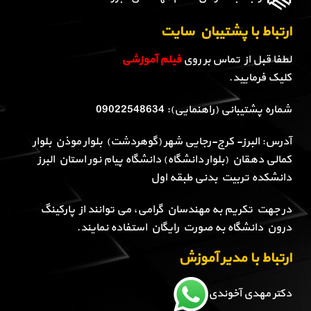
ارتباط با پشتیبان سایت
لطفا قبل از تماس بر روی
فیلم آموزشی
کلیک فرمایید.
شماره پشتیبانی (راهنمایی): 09022548634
آدرس: البرز- کرج-رجایی شهر (گوهردشت) بلوار موذن بلوار
کمالی دهقان (بلوار دانشگاه) دانشگاه پیام نور استان البرز
دانشکده تربیت بدنی طبقه اول
در جهت تکریم به مهندسان گرامی، می توانند از پارکینگ
درون دانشگاه به صورت رایگان استفاده نمایند.
ارتباط با مدیر آموزش
دکتر مهدی آخوندی